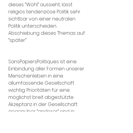
dieses “Wohl” aussieht, lässt 
religiös tendenziöse Politik sehr 
sichtbar von einer neutralen 
Politik unterscheiden. 
Abschiebung dieses Themas auf 
“später”.
SansPapiersPolitiques ist eine 
Einbindung aller Formen unserer 
Menschenleben in eine 
allumfassende Gesellschaft 
wichtig. Prioritäten für eine 
möglichst breit abgestützte 
Akzeptanz in der Gesellschaft 
gegenüber “anderer” sind in 
einer ebenso vielschichtigen 
Bildung zu setzen, mit einer 
persönlichen Identitätsfindung 