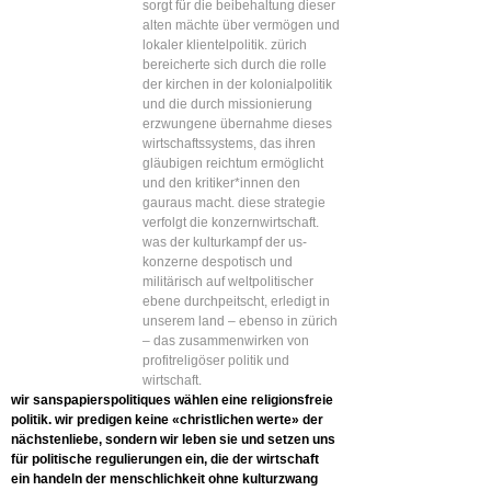
sorgt für die beibehaltung dieser
alten mächte über vermögen und
lokaler klientelpolitik. zürich
bereicherte sich durch die rolle
der kirchen in der kolonialpolitik
und die durch missionierung
erzwungene übernahme dieses
wirtschaftssystems, das ihren
gläubigen reichtum ermöglicht
und den kritiker*innen den
gauraus macht. diese strategie
verfolgt die konzernwirtschaft.
was der kulturkampf der us-
konzerne despotisch und
militärisch auf weltpolitischer
ebene durchpeitscht, erledigt in
unserem land – ebenso in zürich
– das zusammenwirken von
profitreligöser politik und
wirtschaft.
wir sanspapierspolitiques wählen eine religionsfreie
politik. wir predigen keine «christlichen werte» der
nächstenliebe, sondern wir leben sie und setzen uns
für politische regulierungen ein, die der wirtschaft
ein handeln der menschlichkeit ohne kulturzwang