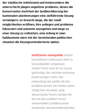
der städtische mittelstand und insbesondere die
unterschicht plagen ungelöste probleme, denen die
konservative mehrheit der landbevölkerung bei
kantonalen abstimmungen eine zielführende lösung
verweigern. es braucht wege, die der stadt
möglichkeiten eröffnen, ihre anliegen und probleme
fokussiert und autonom anzugehen und wege zu
einer lösung zu vollziehen. eine teilung in zwei
halbkantone wäre mit der bestehenden politischen
situation die lösungsorientierteste option.
ineffiziente wohnpolitik.
bisher
bezahlbarer wohnraum wird zu
luxusobjekten umgebaut,
mieter*innen wird ihr zu hause
gekündigt, die nächste wohnung
kostet einiges mehr. das
networking der politik mit den
profitkonzernen der letzten jahre
zeitigt ihre resultate: gute
steuerzahler*innen werden für
die mit den politiker*innen
verbandelten profitkonzerne
angelockt, geringverdiendenden