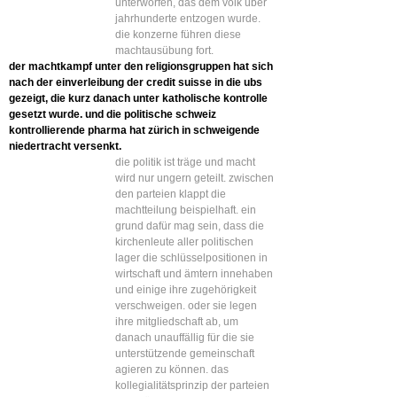
unterworfen, das dem volk über
jahrhunderte entzogen wurde.
die konzerne führen diese
machtausübung fort.
der machtkampf unter den religionsgruppen hat sich
nach der einverleibung der credit suisse in die ubs
gezeigt, die kurz danach unter katholische kontrolle
gesetzt wurde. und die politische schweiz
kontrollierende pharma hat zürich in schweigende
niedertracht versenkt.
die politik ist träge und macht
wird nur ungern geteilt. zwischen
den parteien klappt die
machtteilung beispielhaft. ein
grund dafür mag sein, dass die
kirchenleute aller politischen
lager die schlüsselpositionen in
wirtschaft und ämtern innehaben
und einige ihre zugehörigkeit
verschweigen. oder sie legen
ihre mitgliedschaft ab, um
danach unauffällig für die sie
unterstützende gemeinschaft
agieren zu können. das
kollegialitätsprinzip der parteien