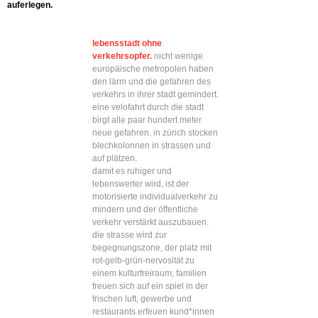
auferlegen.
lebensstadt ohne
verkehrsopfer.
nicht wenige
europäische metropolen haben
den lärm und die gefahren des
verkehrs in ihrer stadt gemindert.
eine velofahrt durch die stadt
birgt alle paar hundert meter
neue gefahren. in zürich stocken
blechkolonnen in strassen und
auf plätzen.
damit es ruhiger und
lebenswerter wird, ist der
motorisierte individualverkehr zu
mindern und der öffentliche
verkehr verstärkt auszubauen.
die strasse wird zur
begegnungszone, der platz mit
rot-gelb-grün-nervosität zu
einem kulturfreiraum, familien
freuen sich auf ein spiel in der
frischen luft, gewerbe und
restaurants erfeuen kund*innen