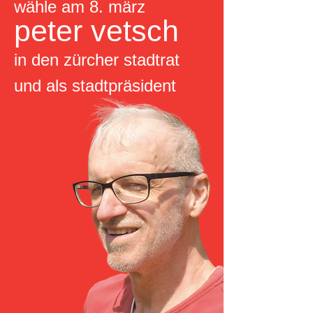
wähle am 8. märz
peter vetsch
in den zürcher stadtrat
und als stadtpräsident