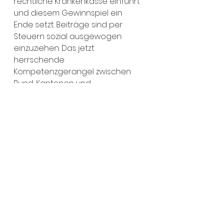
rechtliche Krankenkasse einführt 
und diesem Gewinnspiel ein 
Ende setzt. Beiträge sind per 
Steuern sozial ausgewogen 
einzuziehen. Das jetzt 
herrschende 
Kompetenzgerangel zwischen 
Bund, Kantonen und 
Leistungserbringern wird 
vereinheitlicht und strukturell 
bereinigt. Demokratische 
Kontrolle und Meldestellen 
haben Mobbing und 
Diskriminierungen zu bändigen. 
SansPapierPolitiques wünscht 
den verantwortlichen 
Politiker*innen, eine gesundende 
Wendung herbeiführen zu 
können.