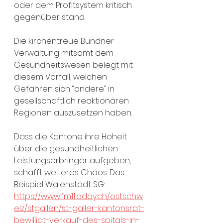
oder dem Profitsystem kritisch 
gegenüber stand.
Die kirchentreue Bündner 
Verwaltung mitsamt dem 
Gesundheitswesen belegt mit 
diesem Vorfall, welchen 
Gefahren sich “andere” in 
gesellschaftlich reaktionären 
Regionen auszusetzen haben.
Dass die Kantone ihre Hoheit 
über die gesundheitlichen 
Leistungserbringer aufgeben, 
schafft weiteres Chaos. Das 
Beispiel Walenstadt SG:
https://www.fm1today.ch/ostschw
eiz/stgallen/st-galler-kantonsrat-
bewilligt-verkauf-des-spitals-in-