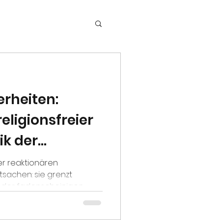
erheiten:
ligionsfreier
ik der
nen
der reaktionären
atsachen: sie grenzt
der fadenscheinigen...