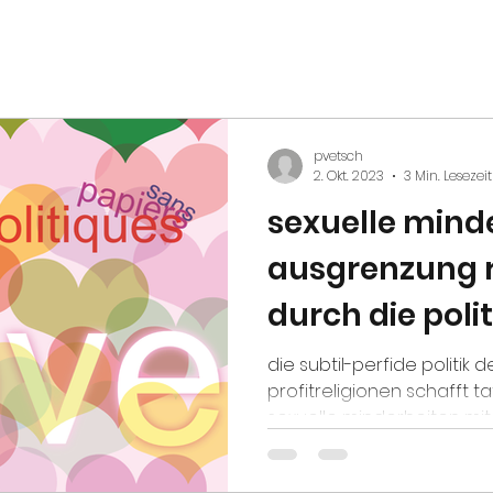
pvetsch
2. Okt. 2023
3 Min. Lesezeit
sexuelle mind
ausgrenzung re
durch die polit
#profitreligio
die subtil-perfide politik 
profitreligionen schafft t
sexuelle minderheiten mit 